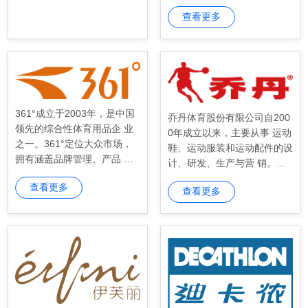
先的全渠道销售网络和完善的
事网球、滑雪、高尔夫、瑜
供应链管理 体系，并在电商
查看更多
伽、赛车等运动相 关产品的
生态与数字化领域持续布局和
开发。
突破。
361°成立于2003年，是中国
乔丹体育股份有限公司自200
领先的综合性体育用品企 业
0年成立以来，主要从事 运动
之一。361°定位大众市场，
鞋、运动服装和运动配件的设
拥有涵盖品牌管理、产品 研
计、研发、生产与营 销。中
创、生产制造、商品经销及市
乔体育拥有品牌专卖店近600
查看更多
场营销等在内的全产业 链业
查看更多
0家，覆盖全国31个 省、市、
务。坚持“专业化、年轻化、
自治区。旗下产品涵盖篮球、
国际化”的品牌定位，致 力于
跑步、综训、户外、乔 丹质
成为全球令人尊敬的体育运动
燥等多个系列，并于2020年
品牌，提供高价值 的大众专
收购茵宝大中华区经 营权，
业运动商品，并激励每个人去
以多品牌战略布局成人、儿童
运动。
运动服饰市场。