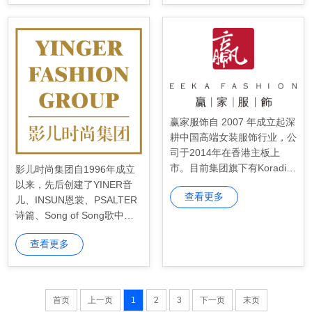
TTLE SPACE小雅童装等。8
鞋、服、配件等高性价比产
00余家精品门店分布于中国
品，给消费者带来健康舒适的
北京、上海、澳门，马来西亚
非凡体验。
吉隆坡等210多个城市。
赢家服饰自 2007 年成立起深
耕中国高端女装服饰行业，公
司于2014年在香港主板上
市。目前集团旗下有Koradio
影儿时尚集团自1996年成立
r、 La Koradior、 Koradior e
以来，先后创建了YINER音
查看更多
lsewhere、 NAERSI、NAER
儿、INSUN恩裳、PSALTER
SILING、NEXY.CO、CADID
诗篇、Song of Song歌中
L、 FUUNNY FEELLN八个
歌、OBBLIGATO奥丽嘉朵和
查看更多
自主品牌、 个性化定制品牌
XII BASKET 十二篮六大品
DE KORA（德珂雅）以及
牌，成为一家集投资、研发、
「Obzee」与「O’2nd」两个
创意、营销、服务于一体、以
韩国代理品牌。
时尚行业为主导、跨行业发展
首页
上一页
1
2
3
下一页
末页
的大型多元化企业。