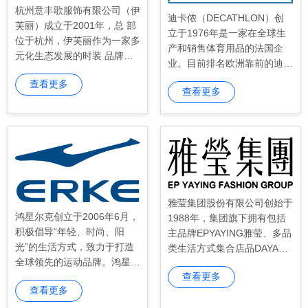
杭州意丰歌服饰有限公司（伊
迪卡侬（DECATHLON）创
芙丽）成立于2001年，总 部
立于1976年是一家在全球生
位于杭州，伊芙丽作为一家多
产和销售体育用品的法国企
元化生态发展的时装 品牌零
业。目前排名欧洲靠前的迪卡
售公司。4+个品牌，旗下拥
侬不仅是运动用品的设计和生
查看更多
有eifini伊芙丽、 SEIFINI诗凡
查看更多
产者，而且是在全球拥有351
黎、MM麦檬、Pure：Mome
家专营用品商场的零售商。迪
nt：纯净时刻等 品牌。
卡侬拥有并销售自有的十大激
情品牌。
雅莹集团股份有限公司创始于
鸿星尔克创立于2006年6月，
1988年，集团旗下拥有包括
积极倡导“年轻、时尚、阳
主品牌EPYAYING雅莹、多品
光”的生活方式，致力于打造
类生活方式集合店品DAYA
全球领先的运动品牌。鸿星尔
+大雅家以及新兴时尚品牌D
查看更多
克始终坚持以市场为导向，以
OUBLOVE贝爱、NPaia恩派
查看更多
广大年轻消费者为服务对象，
雅、GraceLand雅斓名店、LI
为其提供日常运动生活所需的