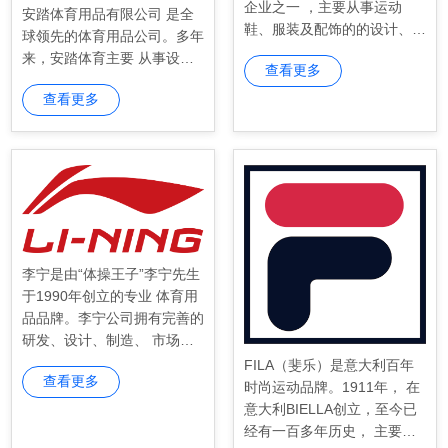
企业之一 ，主要从事运动
安踏体育用品有限公司 是全
鞋、服装及配饰的的设计、研
球领先的体育用品公司。多年
发、制造、销售、营销及品牌
来，安踏体育主要 从事设
查看更多
管理。企业始创于1987年，2
计、开发、制造和行销安踏体
001年创立特步品牌，2008年
查看更多
育用品，在中国 向大众市场
6月3日正式在港交所主板挂
提供专业的体育用品，类型包
牌上市。
括运动鞋、 服装及配饰。品
牌组合包括安踏、FILA、DE
SCENTE 及 KOLON SPOR
T，以及 Amer Sports Corpor
李宁是由“体操王子”李宁先生
于1990年创立的专业 体育用
品品牌。李宁公司拥有完善的
研发、设计、制造、 市场、
品牌营销、经销及零售运营能
FILA（斐乐）是意大利百年
查看更多
力，主要经营李宁 品牌专业
时尚运动品牌。1911年， 在
及休闲运动鞋、服装、器材和
意大利BIELLA创立，至今已
配件产品业务， 已建立起领
经有一百多年历史， 主要从