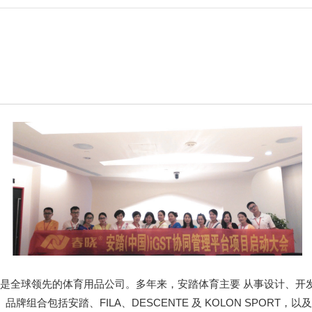
司 是全球领先的体育用品公司。多年来，安踏体育主要 从事设计、
安踏、FILA、DESCENTE 及 KOLON SPORT，以及 Amer Sp