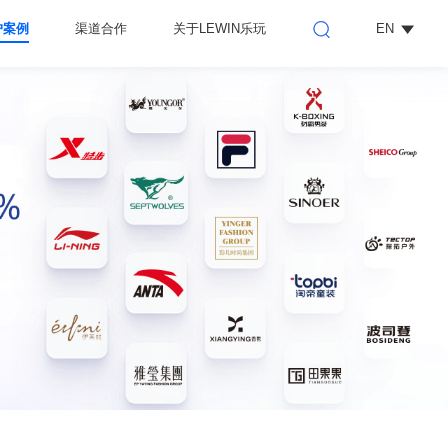
户案例
渠道合作
关于LEWIN乐玩
EN