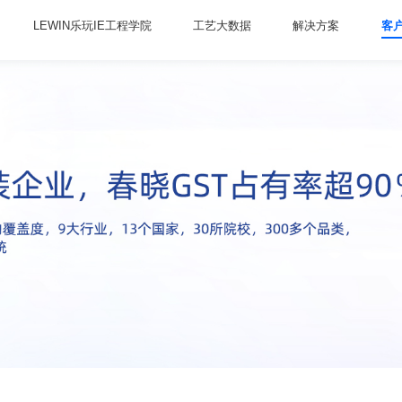
LEWIN乐玩IE工程学院
工艺大数据
解决方案
客