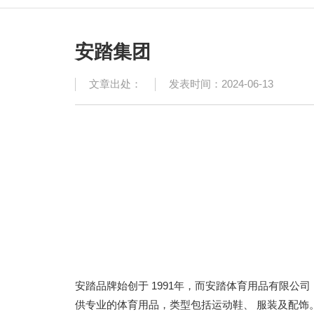
安踏集团
文章出处：
发表时间：2024-06-13
安踏品牌始创于 1991年，而安踏体育用品有限公
供专业的体育用品，类型包括运动鞋、 服装及配饰。品牌组合包括