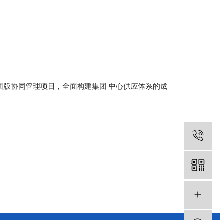
T 集团版协同管理项目，全面构建集团 中心供应体系的成