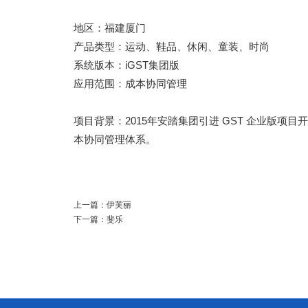
地区：福建厦门
产品类型：运动、鞋品、休闲、童装、时尚
系统版本：iGST集团版
应用范围：成本协同管理
项目背景：2015年安踏集团引进 GST 企业版项目
本协同管理体系。
上一篇：
伊芙丽
下一篇：
斐乐