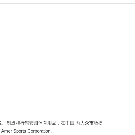
开发、制造和行销安踏体育用品，在中国 向大众市场提
orts Corporation。